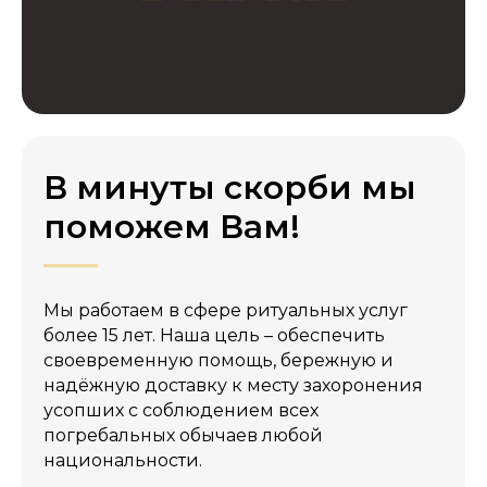
+998 90 327 03 53
Звоните круглостуточно
+998 90 349 61 91
Мы на связи 24/7
В минуты скорби мы
Telegram
поможем Вам!
Мы работаем в сфере ритуальных услуг
более 15 лет. Наша цель – обеспечить
своевременную помощь, бережную и
надёжную доставку к месту захоронения
усопших с соблюдением всех
погребальных обычаев любой
национальности.