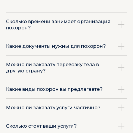
Звоните круглостуточно
+998 90 327 03 53
Сколько времени занимает организация
похорон?
Звоните круглостуточно
+998 90 349 61 91
Какие документы нужны для похорон?
Мы на связи 24/7
Можно ли заказать перевозку тела в
Telegram
другую страну?
Какие виды похорон вы предлагаете?
Можно ли заказать услуги частично?
Сколько стоят ваши услуги?