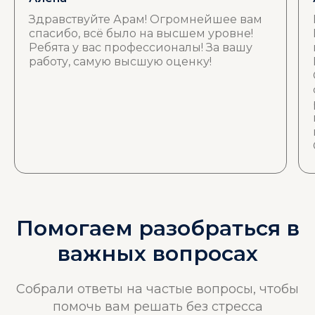
Здравствуйте Арам! Огромнейшее вам
спасибо, всё было на высшем уровне!
Ребята у вас профессионалы! За вашу
работу, самую высшую оценку!
Помогаем разобраться в
Мы на связи 24/7 —
звоните в любое время
важных вопросах
Собрали ответы на частые вопросы, чтобы
Вызвать агента
помочь вам решать без стресса